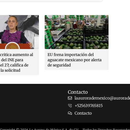
na importación del
Desarticulan red del CJNG en
N
te mexicano por alerta
España; detienen a 13 personas,
h
uridad
siete de ellas mexicanas
I
Contacto
laaurorademexico@aurorad
+525639765815
Contacto