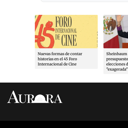
as de contar
Sheinbaum critica aumento al
EU fre
 el 45 Foro
presupuesto del INE para
aguaca
al de Cine
elecciones del 27; califica de
de seg
"exagerada" la solicitud