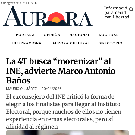
6 de agosto de 2026 | 11:50 h
Información
para decidir
con libertad
PORTADA
OPINIÓN
NACIONAL
SOCIEDAD
INTERNACIONAL
AURORA CULTURAL
DIRECTORIO
La 4T busca “morenizar” al
INE, advierte Marco Antonio
Baños
MAURICIO JUÁREZ
20/04/2026
El exconsejero del INE criticó la forma de
elegir a los finalistas para llegar al Instituto
Electoral, porque muchos de ellos no tienen
experiencia en temas electorales, pero sí
afinidad al régimen