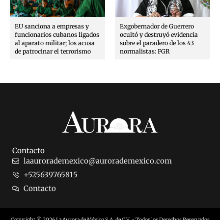
EU sanciona a empresas y
Exgobernador de Guerrero
funcionarios cubanos ligados
ocultó y destruyó evidencia
al aparato militar; los acusa
sobre el paradero de los 43
de patrocinar el terrorismo
normalistas: FGR
Contacto
laaurorademexico@aurorademexico.com
+525639765815
Contacto
Copyright © 2026 La Aurora de México S.A. de C.V. - Todos los Derechos Reservados