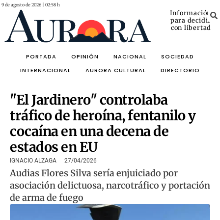
9 de agosto de 2026 | 02:58 h
Información
para decidir
con libertad
PORTADA
OPINIÓN
NACIONAL
SOCIEDAD
INTERNACIONAL
AURORA CULTURAL
DIRECTORIO
"El Jardinero" controlaba
tráfico de heroína, fentanilo y
cocaína en una decena de
estados en EU
IGNACIO ALZAGA
27/04/2026
Audias Flores Silva sería enjuiciado por
asociación delictuosa, narcotráfico y portación
de arma de fuego