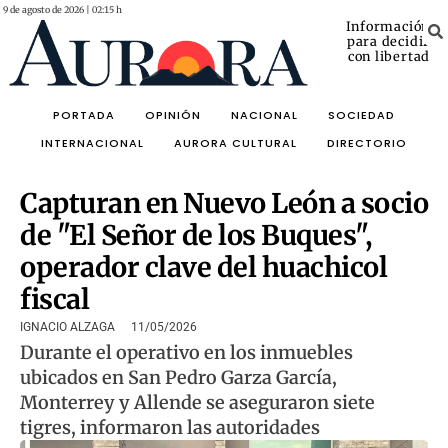
9 de agosto de 2026 | 02:15 h
Información
para decidir
con libertad
PORTADA
OPINIÓN
NACIONAL
SOCIEDAD
INTERNACIONAL
AURORA CULTURAL
DIRECTORIO
Capturan en Nuevo León a socio
de "El Señor de los Buques",
operador clave del huachicol
fiscal
IGNACIO ALZAGA
11/05/2026
Durante el operativo en los inmuebles
ubicados en San Pedro Garza García,
Monterrey y Allende se aseguraron siete
tigres, informaron las autoridades