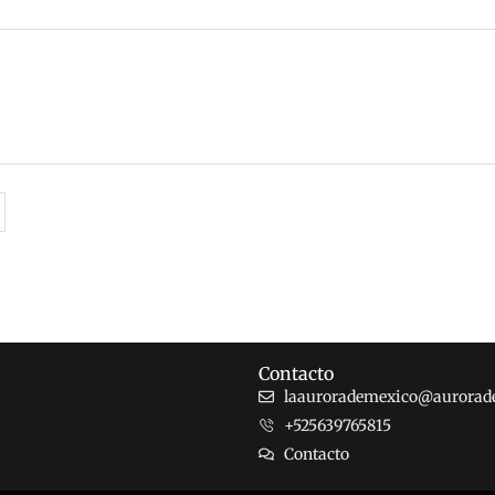
Contacto
laaurorademexico@aurorad
+525639765815
Contacto