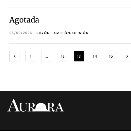
Agotada
05/02/2026
RAYÓN
CARTÓN
,
OPINIÓN
1
…
12
13
14
15