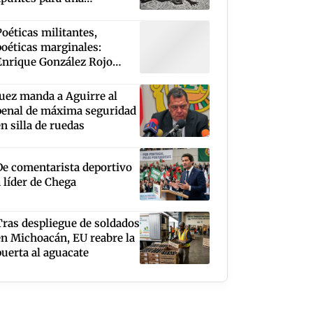
cartografía
Poéticas militantes,
poéticas marginales:
Enrique González Rojo
Arthur, Leopoldo Ayala,
Max Rojas, Roberto López
Juez manda a Aguirre al
Moreno
penal de máxima seguridad
en silla de ruedas
De comentarista deportivo
a líder de Chega
Tras despliegue de soldados
en Michoacán, EU reabre la
puerta al aguacate