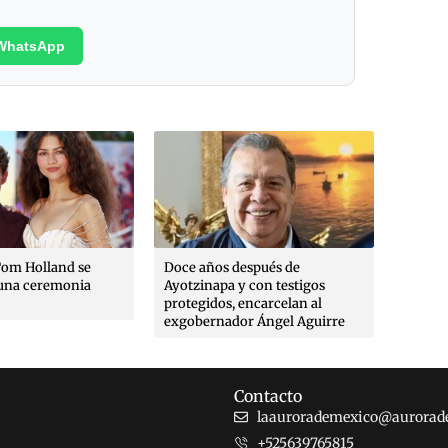
WhatsApp
espués de
A 10 meses de la desaparición
Denomi
y con testigos
de Carlos Emilio, ningún
encarcelan al
funcionario ha sido citado a
or Ángel Aguirre
declarar, denuncia su madre
Contacto
laaurorademexico@aurorad
+525639765815