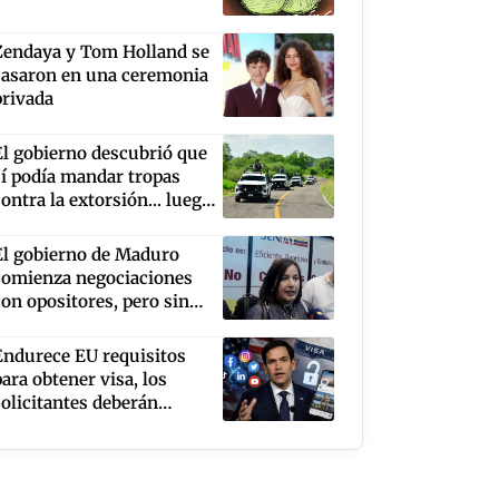
Zendaya y Tom Holland se
casaron en una ceremonia
privada
El gobierno descubrió que
sí podía mandar tropas
contra la extorsión... luego
de que EU cerró la puerta al
aguacate
El gobierno de Maduro
comienza negociaciones
con opositores, pero sin
Corina Machado y
Edmundo González
Endurece EU requisitos
para obtener visa, los
solicitantes deberán
mantener abiertas al
público sus redes sociales