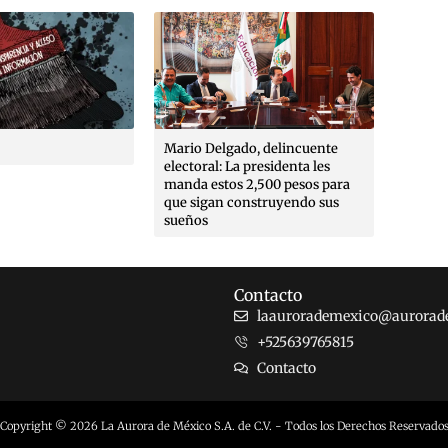
Mario Delgado, delincuente
La ero
electoral: La presidenta les
derecho
manda estos 2,500 pesos para
gobier
que sigan construyendo sus
ingresa
sueños
Contacto
laaurorademexico@aurorad
+525639765815
Contacto
Copyright © 2026 La Aurora de México S.A. de C.V. - Todos los Derechos Reservado