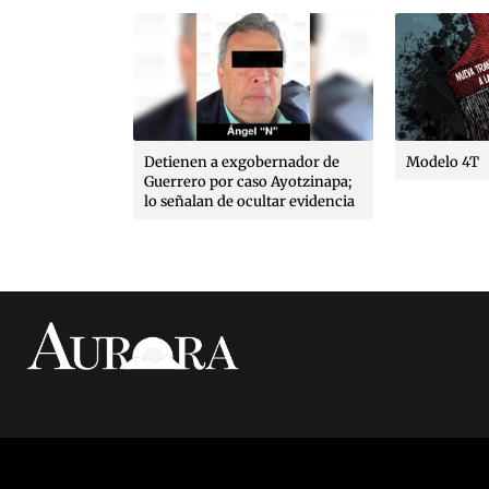
tado de
Detienen a exgobernador de
Modelo 4T
inversión y el
Guerrero por caso Ayotzinapa;
ás de lo que
lo señalan de ocultar evidencia
o Ortiz