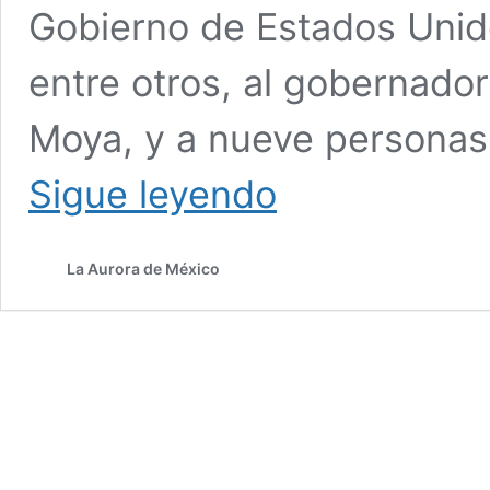
Gobierno de Estados Unido
entre otros, al gobernado
Moya, y a nueve personas 
SRE
Sigue leyendo
confirma
órdenes
de
La Aurora de México
aprehensión
contra
Rocha
Moya
y
nueve
cercanos;
asegura
no
hay