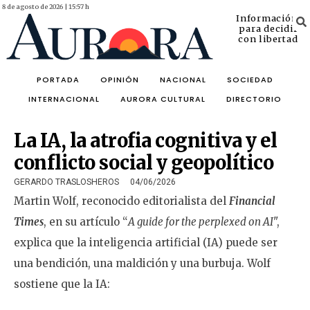
8 de agosto de 2026 | 15:57 h
Información
para decidir
con libertad
PORTADA
OPINIÓN
NACIONAL
SOCIEDAD
INTERNACIONAL
AURORA CULTURAL
DIRECTORIO
La IA, la atrofia cognitiva y el
conflicto social y geopolítico
GERARDO TRASLOSHEROS
04/06/2026
Martin Wolf, reconocido editorialista del
Financial
Times
, en su artículo “
A guide for the perplexed on AI
",
explica que la inteligencia artificial (IA) puede ser
una bendición, una maldición y una burbuja. Wolf
sostiene que la IA: